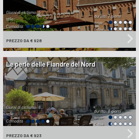
Giorni di ciclismo: 5
durata:
7 giorni
stile:
Ibride:
Comodità
E-Bike:
PREZZO
DA € 928
Le perle delle Fiandre del Nord
Giorni di ciclismo: 6
durata:
8 giorni
stile:
Ibride:
Comodità
E-Bike:
PREZZO
DA € 923