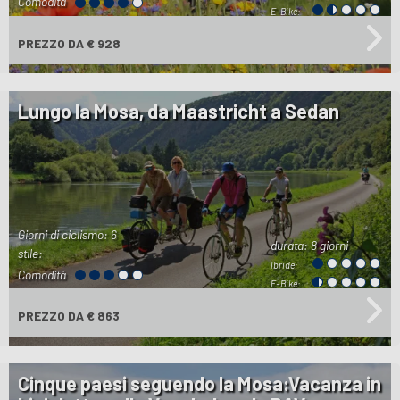
Comodità
E-Bike:
PREZZO
DA € 928
Lungo la Mosa, da Maastricht a Sedan
Giorni di ciclismo: 6
durata:
8 giorni
stile:
Ibride:
Comodità
E-Bike:
PREZZO
DA € 863
Cinque paesi seguendo la Mosa:Vacanza in