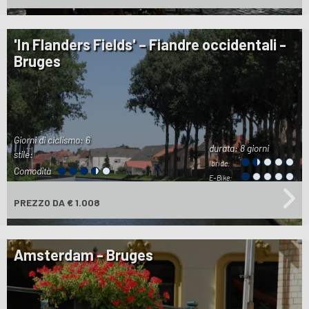
'In Flanders Fields' – Fiandre occidentali -
Bruges
Giorni di ciclismo: 6
durata:
8 giorni
stile:
Ibride:
Comodità
E-Bike:
PREZZO
DA € 1.008
Amsterdam - Bruges