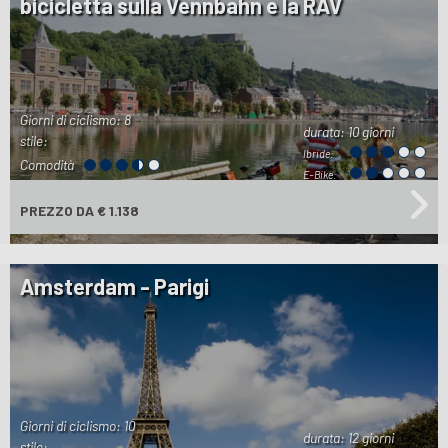
bicicletta sulla Vennbahn e la RAV
Giorni di ciclismo: 8
durata:
10 giorni
stile:
Ibride:
Comodità
E-Bike:
PREZZO
DA € 1.138
Amsterdam - Parigi
Giorni di ciclismo: 10
durata:
12 giorni
stile: