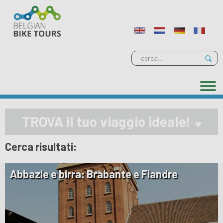
TROVA il tuo viaggio ideale!
Cerca risultati:
Abbazie e birra: Brabante e Fiandre