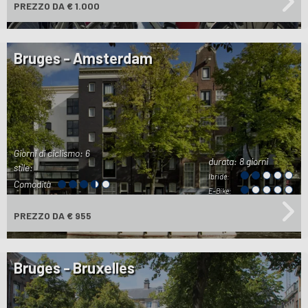
PREZZO
DA € 1.000
Bruges - Amsterdam
Giorni di ciclismo: 6
durata:
8 giorni
stile:
Ibride:
Comodità
E-Bike:
PREZZO
DA € 955
Bruges - Bruxelles