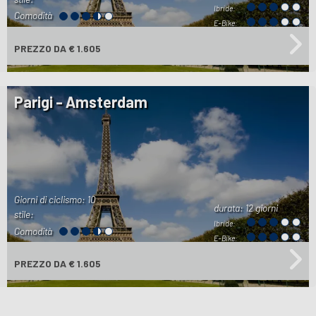
Ibride:
Comodità
E-Bike:
PREZZO
DA € 1.605
Parigi - Amsterdam
Giorni di ciclismo: 10
durata:
12 giorni
stile:
Ibride:
Comodità
E-Bike:
PREZZO
DA € 1.605