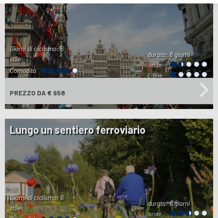
Giorni di ciclismo: 6
durata:
8 giorni
stile:
Ibride:
Comodità
E-Bike:
PREZZO
DA € 958
Lungo un sentiero ferroviario
Giorni di ciclismo: 6
durata:
8 giorni
stile:
Ibride: