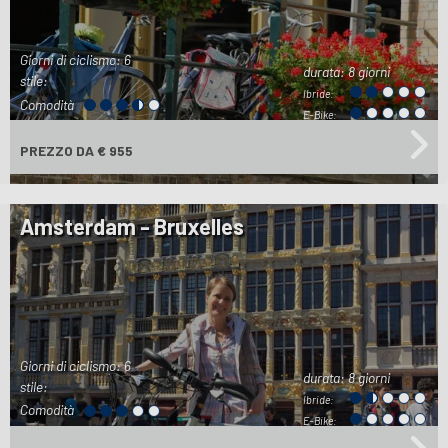
Giorni di ciclismo: 6
durata:
8 giorni
stile:
Ibride:
Comodità
E-Bike:
PREZZO
DA € 955
Amsterdam - Bruxelles
Giorni di ciclismo: 6
durata:
8 giorni
stile:
Ibride:
Comodità
E-Bike: