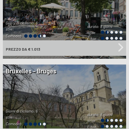
Giorni di ciclismo: 6
durata:
8 giorni
stile:
Ibride:
Comodità
E-Bike:
PREZZO
DA € 1.013
Bruxelles - Bruges
Giorni di ciclismo: 6
durata:
8 giorni
stile:
Ibride:
Comodità
E-Bike: