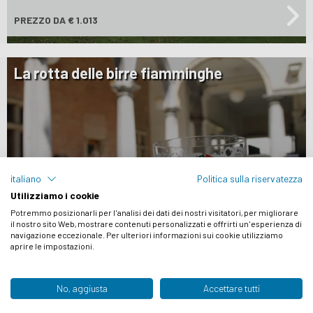
PREZZO
DA € 1.013
La rotta delle birre fiamminghe
Giorni di ciclismo: 6
durata:
8 giorni
italiano
Politica sulla riservatezza
stile:
Ibride:
Utilizziamo i cookie
Comodità
E-Bike:
Potremmo posizionarli per l'analisi dei dati dei nostri visitatori, per migliorare
il nostro sito Web, mostrare contenuti personalizzati e offrirti un'esperienza di
PREZZO
DA € 1.113
navigazione eccezionale. Per ulteriori informazioni sui cookie utilizziamo
aprire le impostazioni.
Le perle delle Fiandre Centrali
No, aggiusta
Accettare tutti