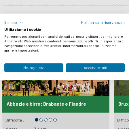
Scopri i nostri best sellers
italiano
Politica sulla riservatezza
Utilizziamo i cookie
Potremmo posizionarli per l'analisi dei dati dei nostri visitatori, per migliorare
il nostro sito Web, mostrare contenuti personalizzati e offrirti un'esperienza di
navigazione eccezionale. Per ulteriori informazioni sui cookie utilizziamo
aprire le impostazioni.
No, aggiusta
Accettare tutti
Abbazie e birra: Brabante e Fiandre
Brux
Difficoltà :
Diffico
durata :
7 giorni
durata