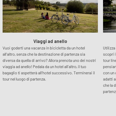
Viaggi ad anello
Vuoi goderti una vacanza in bicicletta da un hotel
Utilizza
all'altro, senza che la destinazione di partenza sia
scopri i
diversa da quella di arrivo? Allora prenota uno dei nostri
tour lin
viaggia ad anello! Pedala da un hotel all'altro, il tuo
pensiam
bagaglio ti aspetterà all'hotel successivo. Terminerai il
con un 
tour nel luogo di partenza.
adatti a
che la d
partenz