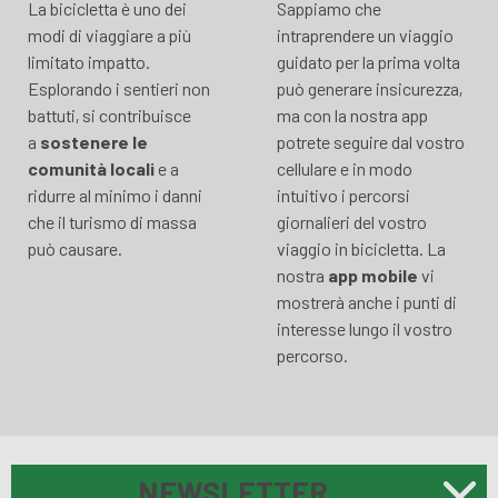
La bicicletta è uno dei
Sappiamo che
modi di viaggiare a più
intraprendere un viaggio
limitato impatto.
guidato per la prima volta
Esplorando i sentieri non
può generare insicurezza,
battuti, si contribuisce
ma con la nostra app
a
sostenere le
potrete seguire dal vostro
comunità locali
e a
cellulare e in modo
ridurre al minimo i danni
intuitivo i percorsi
che il turismo di massa
giornalieri del vostro
può causare.
viaggio in bicicletta. La
nostra
app mobile
vi
mostrerà anche i punti di
interesse lungo il vostro
percorso.
NEWSLETTER