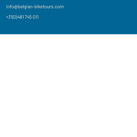
info@belgian-biketours.com
+31(0)481 745 011
extraSmallDevice