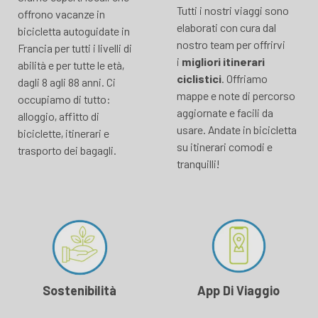
Tutti i nostri viaggi sono
offrono vacanze in
elaborati con cura dal
bicicletta autoguidate in
nostro team per offrirvi
Francia per tutti i livelli di
i
migliori itinerari
abilità e per tutte le età,
ciclistici
. Offriamo
dagli 8 agli 88 anni. Ci
mappe e note di percorso
occupiamo di tutto:
aggiornate e facili da
alloggio, affitto di
usare. Andate in bicicletta
biciclette, itinerari e
su itinerari comodi e
trasporto dei bagagli.
tranquilli!
Sostenibilità
App Di Viaggio