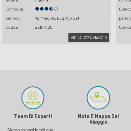
Comodità :
Comodi
periodo:
Apr
Mag
Giu
Lug
Ago
Set
period
Codice:
BE107020
Codic
VISUALIZZA VIAGGIO
Team Di Esperti
Note E Mappe Del
Viaggio
Siamo esperti locali che